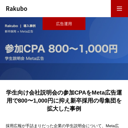
Rakubo
広告運用
お問い合わせ
資料DL
事業内容
導入事例
お役立ち資料
学生向け会社説明会の参加CPAをMeta広告運
用で800〜1,000円に抑え新卒採用の母集団を
拡大した事例
お役立ち記事
採用広報が手詰まりだった企業の学生説明会について、Meta広