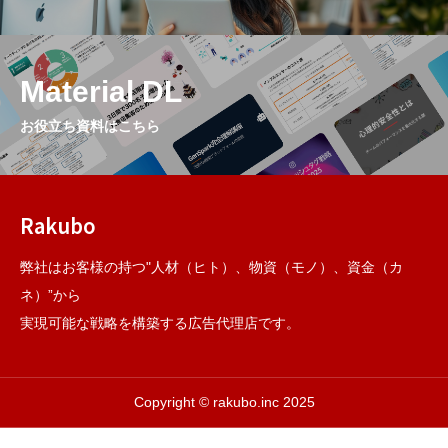
Material DL
お役立ち資料はこちら
Rakubo
弊社はお客様の持つ"人材（ヒト）、物資（モノ）、資金（カ
ネ）”から
実現可能な戦略を構築する広告代理店です。
Copyright © rakubo.inc 2025