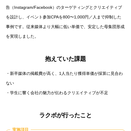
告（Instagram/Facebook）のターゲティングとクリエイティブ
セミナー
を設計し、イベント参加CPAを800〜1,000円／人まで抑制した
事例です。従来媒体より大幅に低い単価で、安定した母集団形成
会社概要
を実現しました。
スポンサー活動
抱えていた課題
・新卒媒体の掲載費が高く、1人当たり獲得単価が採算に見合わ
お問い合わせ
ない
・学生に響く会社の魅力が伝わるクリエイティブが不足
ラクボが行ったこと
実施項目