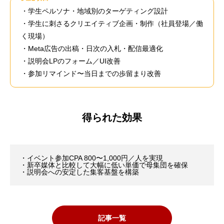
・学生ペルソナ・地域別のターゲティング設計
・学生に刺さるクリエイティブ企画・制作（社員登場／働
く現場）
・Meta広告の出稿・日次の入札・配信最適化
・説明会LPのフォーム／UI改善
・参加リマインド〜当日までの歩留まり改善
得られた効果
・イベント参加CPA 800〜1,000円／人を実現
・新卒媒体と比較して大幅に低い単価で母集団を確保
・説明会への安定した集客基盤を構築
記事一覧