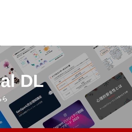
動
ial DL
ちら