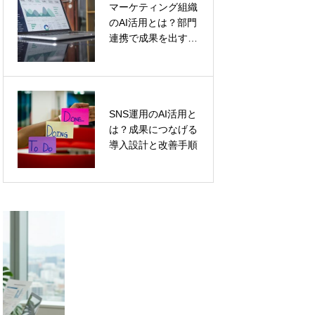
マーケティング組織
AIトラフィックと
のAI活用とは？部門
は？生成AI検索時代
連携で成果を出す設
の流入計測・SEO対
計手順
策・CV設計を実務
解説
AI LP改善とは？広
SNS運用のAI活用と
告成果を伸ばす
は？成果につなげる
CRO設計と検証手
導入設計と改善手順
順を解説