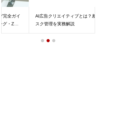
AIエージェントを
AI広告クリエイティブとは？差別化とリ
する方法｜中小企
スク管理を実務解説
【2026年版】