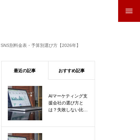
NS別料金表・予算別選び方【2026年】
最近の記事
おすすめ記事
AIマーケティング支
インフルエンサーマ
援会社の選び方と
ーケティング費用｜
は？失敗しない比較
SNS別料金表・予算
基準と依頼手順
別選び方【2026
年】