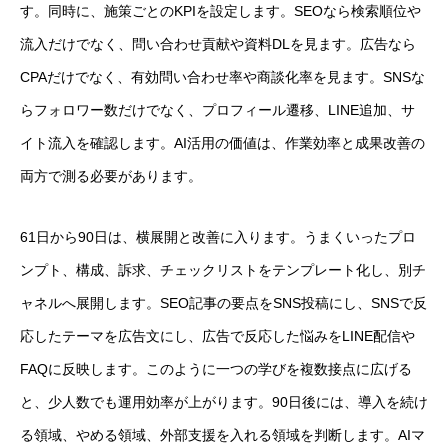
す。同時に、施策ごとのKPIを設定します。SEOなら検索順位や
流入だけでなく、問い合わせ貢献や資料DLを見ます。広告なら
CPAだけでなく、有効問い合わせ率や商談化率を見ます。SNSな
らフォロワー数だけでなく、プロフィール遷移、LINE追加、サ
イト流入を確認します。AI活用の価値は、作業効率と成果改善の
両方で測る必要があります。
61日から90日は、横展開と改善に入ります。うまくいったプロ
ンプト、構成、訴求、チェックリストをテンプレート化し、別チ
ャネルへ展開します。SEO記事の要点をSNS投稿にし、SNSで反
応したテーマを広告文にし、広告で反応した悩みをLINE配信や
FAQに反映します。このように一つの学びを複数接点に広げる
と、少人数でも運用効率が上がります。90日後には、導入を続け
る領域、やめる領域、外部支援を入れる領域を判断します。AIマ