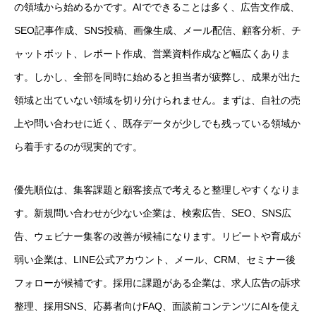
の領域から始めるかです。AIでできることは多く、広告文作成、
SEO記事作成、SNS投稿、画像生成、メール配信、顧客分析、チ
ャットボット、レポート作成、営業資料作成など幅広くありま
す。しかし、全部を同時に始めると担当者が疲弊し、成果が出た
領域と出ていない領域を切り分けられません。まずは、自社の売
上や問い合わせに近く、既存データが少しでも残っている領域か
ら着手するのが現実的です。
優先順位は、集客課題と顧客接点で考えると整理しやすくなりま
す。新規問い合わせが少ない企業は、検索広告、SEO、SNS広
告、ウェビナー集客の改善が候補になります。リピートや育成が
弱い企業は、LINE公式アカウント、メール、CRM、セミナー後
フォローが候補です。採用に課題がある企業は、求人広告の訴求
整理、採用SNS、応募者向けFAQ、面談前コンテンツにAIを使え