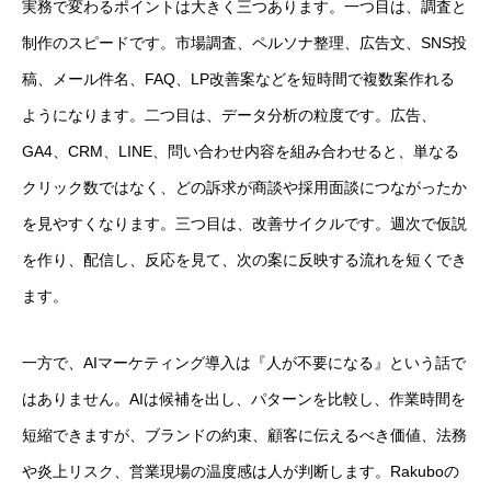
実務で変わるポイントは大きく三つあります。一つ目は、調査と
制作のスピードです。市場調査、ペルソナ整理、広告文、SNS投
稿、メール件名、FAQ、LP改善案などを短時間で複数案作れる
ようになります。二つ目は、データ分析の粒度です。広告、
GA4、CRM、LINE、問い合わせ内容を組み合わせると、単なる
クリック数ではなく、どの訴求が商談や採用面談につながったか
を見やすくなります。三つ目は、改善サイクルです。週次で仮説
を作り、配信し、反応を見て、次の案に反映する流れを短くでき
ます。
一方で、AIマーケティング導入は『人が不要になる』という話で
はありません。AIは候補を出し、パターンを比較し、作業時間を
短縮できますが、ブランドの約束、顧客に伝えるべき価値、法務
や炎上リスク、営業現場の温度感は人が判断します。Rakuboの