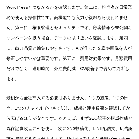
WordPressとつながるかを確認します。第二に、担当者が日常業
務で使える操作性です。高機能でも入力が複雑なら使われませ
ん。第三に、権限管理とセキュリティです。顧客情報や未公開キ
ャンペーンを扱う場合、データの取り扱いを確認します。第四
に、出力品質と編集しやすさです。AIが作った文章や画像を人が
修正しやすいかは重要です。第五に、費用対効果です。月額費用
だけでなく、運用時間、外注費削減、CV改善まで含めて判断し
ます。
最初から全社導入する必要はありません。1つの施策、1つの部
門、1つのチャネルで小さく試し、成果と運用負荷を確認してか
ら広げるほうが安全です。たとえば、まずSEO記事の構成作成と
既存記事改善にAIを使い、次にSNS投稿化、LINE配信文、広告訴
求へ展開する流れがあります。Rakuboのような外部パートナー